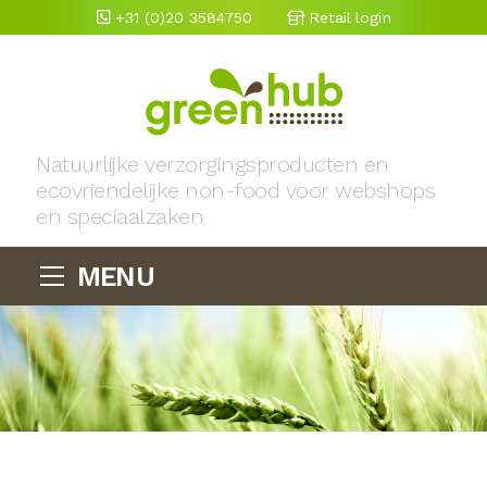
+31 (0)20 3584750
Retail login
Natuurlijke verzorgingsproducten en
ecovriendelijke non-food voor webshops
en speciaalzaken
MENU