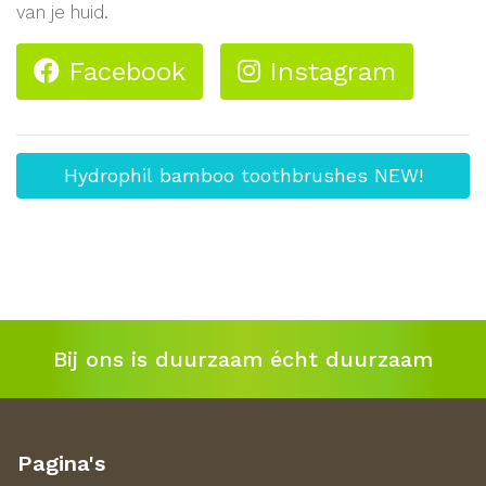
van je huid.
Facebook
Instagram
Hydrophil bamboo toothbrushes NEW!
Bij ons is duurzaam écht duurzaam
Pagina's