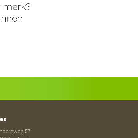
f merk?
kunnen
es
enbergweg 57