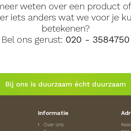
 meer weten over een product o
 er iets anders wat we voor je 
betekenen?
Bel ons gerust:
020 - 3584750
Bij ons is duurzaam écht duurzaam
Informatie
Adr
Over ons
Kei