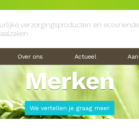
urlijke verzorgingsproducten en ecovriend
iaalzaken
Over ons
Actueel
Aan
Merken
We vertellen je graag meer