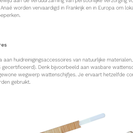
gewijd aan de verduurzaming van persoonlijke verzorging v
Anaé worden vervaardigd in Frankrijk en in Europa om lo
beperken.
res
aan huidreinigingsaccessoires van natuurlijke materialen, 
gecertificeerd). Denk bijvoorbeeld aan wasbare wattensch
 gewone wegwerp wattenschijfjes. Je ervaart hetzelfde 
rden gebruikt.