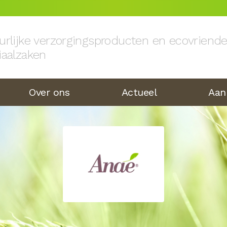
urlijke verzorgingsproducten en ecovriend
iaalzaken
Over ons
Actueel
Aan