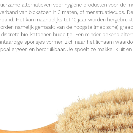
duurzame alternatieven voor hygiëne producten voor de m
rband van biokatoen in 3 maten, of menstruatiecups. De 
rband. Het kan maandelijks tot 10 jaar worden hergebruikt
worden namelijk gemaakt van de hoogste (medische) graad
iscrete bio-katoenen buideltje. Een minder bekend alterna
ntaardige sponsjes vormen zich naar het lichaam waardoor
hypoallergeen en herbruikbaar. Je spoelt ze makkelijk uit e