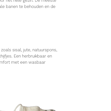
oor het hele gezin. De meeste
kale banen te behouden en de
zoals sisal, jute, natuurspons,
ijfjes. Een herbruikbaar en
comfort met een wasbaar