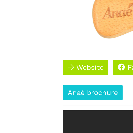
Website
F
Anaé brochure