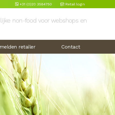
+31 (0)20 3584750
Retail login
elijke non-food voor webshops en
melden retailer
Contact