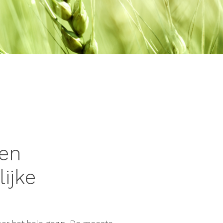
 en
ijke